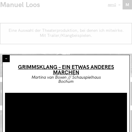
Manuel Loos
menü
→
M
Eine Auswahl der Theaterproduktion, bei denen ich mitwirke.
Mit Trailer/Klangbeispielen.
–
DER GEHEIMNISVOLLE FREMDE
GRIMMSKLANG – EIN ETWAS ANDERES
Martina van Boxen // Junge Bühne Bochum
MÄRCHEN
Martina van Boxen // Schauspielhaus
Bochum
SILENCE ODER WIE ICH AUS DEM FENSTER KLANG
Thorsten Bihegue // Junge Bühne Bochum
DAS GESETZ DER SCHWERKRAFT
Martina van Boxen // Junges Staatstheater Kassel