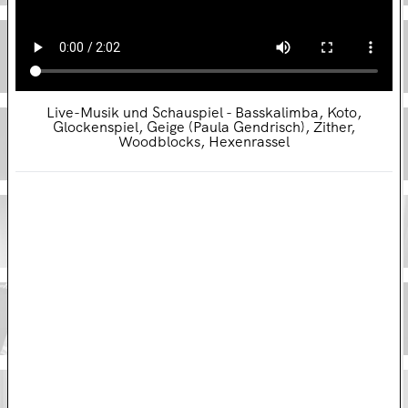
AMOR UND PSYCHE: WIE MAN EINE SUPERHELDIN WIRD
Thorsten Bihegue // Junge Bühne Bochum
Live-Musik und Schauspiel - Basskalimba, Koto,
Glockenspiel, Geige (Paula Gendrisch), Zither,
DER PLAN VON DER ABSCHAFFUNG DES DUNKELS
Woodblocks, Hexenrassel
Martina van Boxen // Schauspielhaus Bochum
CO-STARRING
Martina van Boxen // Schauspielhaus Bochum
GRIMMSKLANG – EIN ETWAS ANDERES MÄRCHEN
Martina van Boxen // Schauspielhaus Bochum
HANS IM GLÜCK