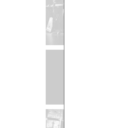
GRIMMSKLANG – EIN ETWAS
Martina van Boxen // Schau
HUNGER
Jürgen Langner // Prinz-Reg