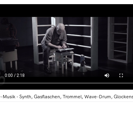
CHWERKRAFT
AMOR UND PSYCHE: WI
taatstheater Kassel
Thorsten Bihe
FFUNG DES DUNKELS
C
spielhaus Bochum
Martina van Box
e-Musik - Synth, Gasflaschen, Trommel, Wave-Drum, Glockens