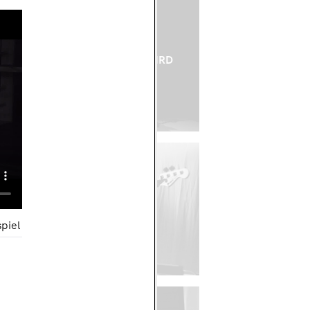
E MAN EINE SUPERHELDIN WIRD
gue // Junge Bühne Bochum
O-STARRING
en // Schauspielhaus Bochum
piel