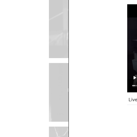
DAS GESETZ DER S
Martina van Boxen // Junges S
DER PLAN VON DER ABSCHA
Martina van Boxen // Schau
Liv