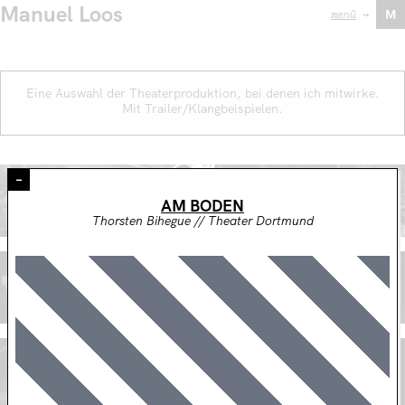
Manuel Loos
menü
→
M
Eine Auswahl der Theaterproduktion, bei denen ich mitwirke.
Mit Trailer/Klangbeispielen.
–
DER GEHEIMNISVOLLE FREMDE
AM BODEN
Martina van Boxen // Junge Bühne Bochum
Thorsten Bihegue // Theater Dortmund
SILENCE ODER WIE ICH AUS DEM FENSTER KLANG
Thorsten Bihegue // Junge Bühne Bochum
DAS GESETZ DER SCHWERKRAFT
Martina van Boxen // Junges Staatstheater Kassel