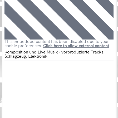
AMOR UND PSYCHE: WIE MAN EINE SUPERHELDIN WIRD
Thorsten Bihegue // Junge Bühne Bochum
DER PLAN VON DER ABSCHAFFUNG DES DUNKELS
This embedded content has been disabled due to your
Martina van Boxen // Schauspielhaus Bochum
cookie preferences.
Click here to allow external content
Komposition und Live Musik - vorproduzierte Tracks,
Schlagzeug, Elektronik
CO-STARRING
Martina van Boxen // Schauspielhaus Bochum
GRIMMSKLANG – EIN ETWAS ANDERES MÄRCHEN
Martina van Boxen // Schauspielhaus Bochum
HANS IM GLÜCK