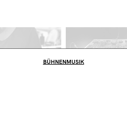
SIK
GER
BÜHNENMUSIK
TTSCHEIBE
W