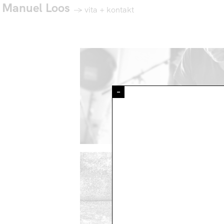
Manuel Loos
→
vita + kontakt
–
BÜHNENMU
MUSIK FÜR DIE MA