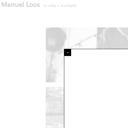
Manuel Loos
→
vita + kontakt
–
BÜHNENMU
MUSIK FÜR DIE MA